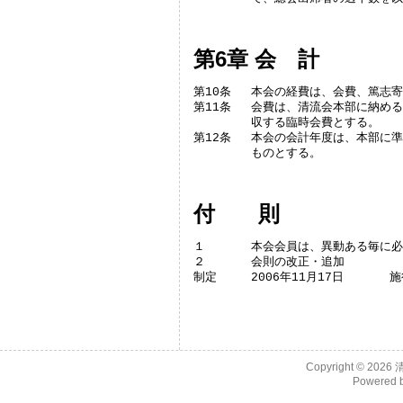
第6章 会 計
第10条	本会の経費は、会費、篤志寄贈、その他によってまかなう。

第11条	会費は、清流会本部に納める本部会費、および、本会の総会･懇親会時に徴

	収する臨時会費とする。

第12条	本会の会計年度は、本部に準じて毎年6月1日に始まり翌年5月31日に終わる

	ものとする。
付 則
１	本会会員は、異動ある毎に必ず本会事務局に通知する。

２	会則の改正・追加

制定	20
Copyright © 2026
Powered 