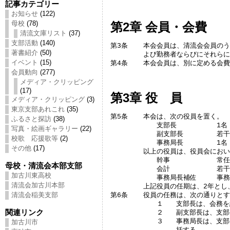
記事カテゴリー
お知らせ
(122)
母校
(78)
第2章 会員・会費
清流文庫リスト
(37)
支部活動
(140)
第3条	本会会員は、清流会会員のうち、首都圏およびその周辺地域の在住者お

著書紹介
(50)
	よび勤務者ならびにそれらに準ずる者とする。

イベント
(15)
第4条	本会会員は、別に定める
会員動向
(277)
メディア・クリッピング
(17)
第3章 役 員
メディア・クリッピング
(3)
東京支部あれこれ
(35)
第5条	本会は、次の役員を置く。

ふるさと探訪
(38)
	　　支部長　　　　　　1名

写真・絵画ギャラリー
(22)
	　　副支部長　　　　　若干名

校歌 応援歌等
(2)
	　　事務局長　　　　　1名

その他
(17)
	以上の役員は、役員会において選考し、総会の承認を経て決定する。

	　　幹事　　　　　　　常任幹事若干名とし、支部長が委嘱する。

母校・清流会本部支部
	　　会計　　　　　　　若干名とし、支部長が委嘱する。

加古川東高校
	　　事務局長補佐　　　事務局長が若干名に委嘱できる。

清流会加古川本部
	上記役員の任期は、2年とし、再選を妨げない。

清流会稲美支部
第6条	役員の任務は、次の通りとする。

	　　１	支部長は、会務を総理し、会を代表する。

関連リンク
	　　２	副支部長は、支部長を補佐し、支部長不在の時は代理を務める。

	　　３	事務局長は、支部長を補佐し、会の運営に関わる各種事務を統

加古川市