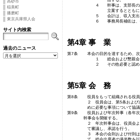
		括する。

高砂市
	　　４	幹事は、支部長の諮問に応え、本会の事業遂行のための企画を

稲美町
		立案するとともに、会務を処理する。

播磨町
	　　５	会計は、収入支出を記録し、会計簿の保管に任ずる。

東京兵庫県人会
	　　６	事務局長
サイト内検索
第4章 事 業
過去のニュース
第7条	本会の目的を達するため、次の事業を行う。

	　　１	総会および懇親会を、原則として毎年11月第2金曜日に開催する。

	　　２	その他必要
第5章 会 務
第8条	役員をもって組織される役員会を開催する。

	２　役員会は、第5条および次条の事項のほか、第2条の目的を達成するた

	めに必要な事項について協議する。

第9条	役員および年次幹事（各年次１名または複数名）をもって組織される年次

　　　　幹事会を開催する。

	２　年次幹事会は、役員会より提案される総会および懇親会の開催につい

	て審議し、承認を行う。

	３　本会の会則および付則は、役員会および年次幹事会の審議･承認を経

	て、総会出席者の過半数を