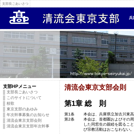
支部長ごあいさつ
兵
清流会東京支部会則
支部HPメニュー
支部長ごあいさつ
このサイトについて
第1章 総 則
校歌
東京支部のあゆみ
第1条	本会は、兵庫県立加古川東高等学校清流会東京支部と称する。

年次幹事募集のお知らせ
第2条	本会は、首都圏およびその周辺地域において、活躍中またはかつて活躍

清流会東京支部会則
	した同窓生の親睦を図ることを目的とする。但し、本会は政治活動およ

清流会東京支部年次幹事
	び宗教活動はおこなわない。