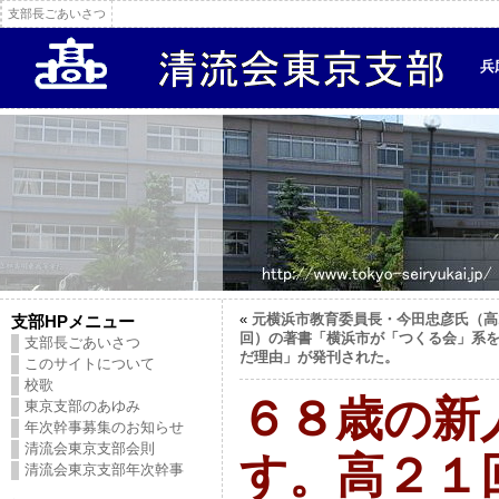
支部長ごあいさつ
兵
«
元横浜市教育委員長・今田忠彦氏（高
支部HPメニュー
回）の著書「横浜市が「つくる会」系
支部長ごあいさつ
だ理由」が発刊された。
このサイトについて
校歌
６８歳の新
東京支部のあゆみ
年次幹事募集のお知らせ
清流会東京支部会則
す。高２１
清流会東京支部年次幹事