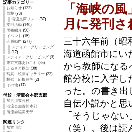
記事カテゴリー
「海峡の風
お知らせ
(122)
母校
(78)
清流文庫リスト
(37)
月に発刊さ
支部活動
(140)
著書紹介
(50)
イベント
(15)
三十六年前（昭
会員動向
(277)
メディア・クリッピング
海道函館市にい
(17)
メディア・クリッピング
(3)
東京支部あれこれ
(35)
から教師になる
ふるさと探訪
(38)
写真・絵画ギャラリー
(22)
館分校に入学し
校歌 応援歌等
(2)
その他
(17)
った。の書き出
母校・清流会本部支部
自伝小説かと思
加古川東高校
清流会加古川本部
清流会稲美支部
「そうじゃない
関連リンク
（笑）。後は読
加古川市