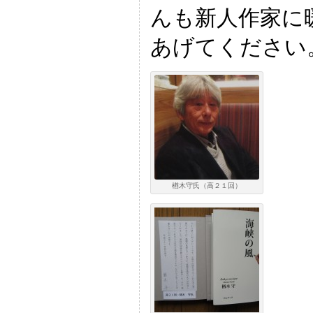
んも新人作家に
あげてください
楢木守氏（高２１回）