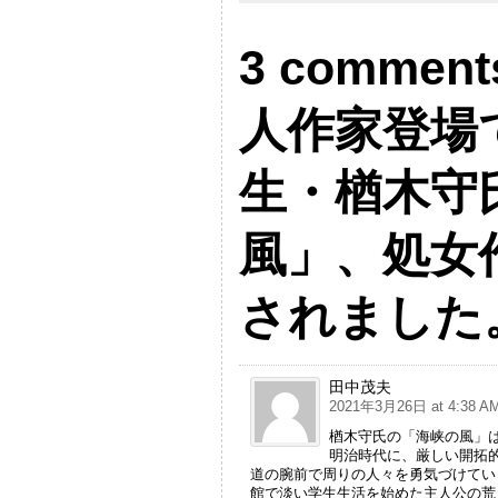
3 commen
人作家登場
生・楢木守
風」、処女
されました
田中茂夫
2021年3月26日 at 4:38 A
楢木守氏の「海峡の風」
明治時代に、厳しい開拓
道の腕前で周りの人々を勇気づけてい
館で淡い学生生活を始めた主人公の荒