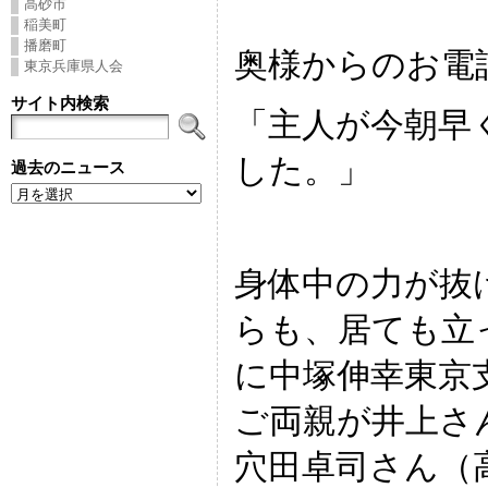
高砂市
稲美町
播磨町
奥様からのお電
東京兵庫県人会
サイト内検索
「主人が今朝早
した。」
過去のニュース
身体中の力が抜
らも、居ても立
に中塚伸幸東京
ご両親が井上さ
穴田卓司さん（