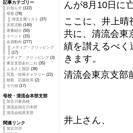
んが8月10日に
記事カテゴリー
お知らせ
(122)
母校
(78)
ここに、井上晴
清流文庫リスト
(37)
支部活動
(140)
著書紹介
(50)
共に、清流会東
イベント
(15)
会員動向
(277)
績を讃えるべく
メディア・クリッピング
(17)
きます。
メディア・クリッピング
(3)
東京支部あれこれ
(35)
ふるさと探訪
(38)
清流会東京支部
写真・絵画ギャラリー
(22)
校歌 応援歌等
(2)
その他
(17)
母校・清流会本部支部
加古川東高校
清流会加古川本部
清流会稲美支部
井上さん、
関連リンク
加古川市