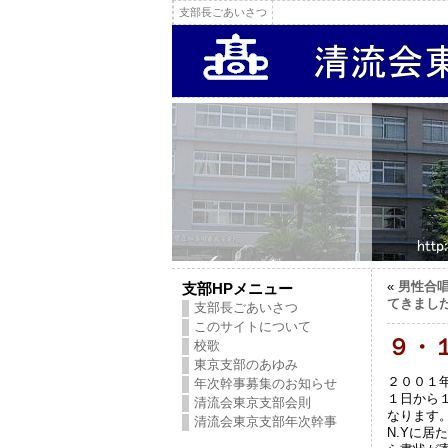
支部長ごあいさつ
«
男性合
支部HPメニュー
てきまし
支部長ごあいさつ
このサイトについて
９・
校歌
東京支部のあゆみ
２００１
年次幹事募集のお知らせ
１日から
清流会東京支部会則
なります
清流会東京支部年次幹事
N.Yに居