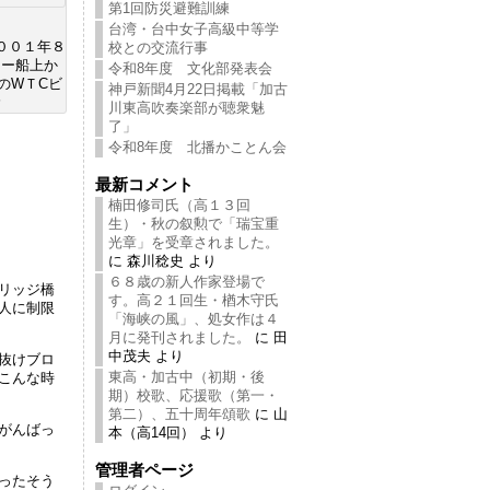
第1回防災避難訓練
台湾・台中女子高級中等学
００１年８
校との交流行事
リー船上か
令和8年度 文化部発表会
のWＴCビ
神戸新聞4月22日掲載「加古
む
川東高吹奏楽部が聴衆魅
了」
令和8年度 北播かことん会
最新コメント
楠田修司氏（高１３回
生）・秋の叙勲で「瑞宝重
光章」を受章されました。
に 森川稔史 より
６８歳の新人作家登場で
リッジ橋
す。高２１回生・楢木守氏
人に制限
「海峡の風」、処女作は４
月に発刊されました。
に 田
中茂夫 より
抜けブロ
東高・加古中（初期・後
こんな時
期）校歌、応援歌（第一・
第二）、五十周年頌歌
に 山
がんばっ
本（高14回） より
管理者ページ
ったそう