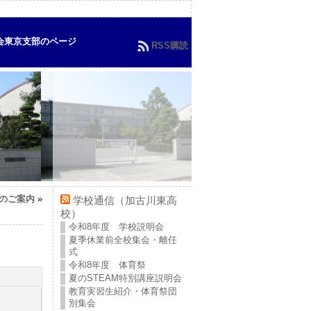
会東京支部のページ
RSS購読
のご案内
»
学校通信（加古川東高
校）
令和8年度 学校説明会
夏季休業前全校集会・離任
式
令和8年度 体育祭
夏のSTEAM特別講座説明会
教育実習生紹介・体育祭団
別集会