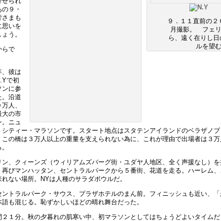
寄せられ
あの９・
皆さまも
９．１１直前の２
に思いを
月撮影。 フェ
しょう。
ら、遠く在りし日
ルを望
からで
年、彼は
.Yで初
ソンに参
た。沿道
０万人、
最大の市
ン。ニュ
・シティー・マラソンです。スタート地点はスタテンアイランドのベラザノブ
。この橋は３万人以上の重量を支えられない為に、これが理由で出場者は３万
る。
リン、クィーンズ（ウィリアムズバーグ街・ユダヤ人地区、全く声援なし）を
。再びマンハッタン、セントラルパークから５番街、花道を走る。ハーレム、
来れない場所。NYは人種のサラダボウルだ。
セントラルパーク・サウス、プラザホテルのまん前。フィニッシュも近い、「
本語も混じる。恥ずかしいほどの晴れ舞台だった。
間２１分。秋の夕暮れの肌寒い中、初マラソンとしてはちょうどよいタイムだ