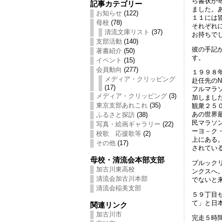
ら書状が
記事カテゴリー
ました。
お知らせ
(122)
１１には
母校
(78)
それぞれ
清流文庫リスト
(37)
お持ちで
支部活動
(140)
彼の手記
著書紹介
(50)
す。
イベント
(15)
会員動向
(277)
１９９８
メディア・クリッピング
赴任先のN
(17)
フルマラ
メディア・クリッピング
(3)
加しまし
東京支部あれこれ
(35)
観衆２５
あの世界
ふるさと探訪
(38)
民マラソ
写真・絵画ギャラリー
(22)
ーヨ－ク
校歌 応援歌等
(2)
上にある
その他
(17)
されてい
母校・清流会本部支部
ブルック
加古川東高校
ンクスへ
清流会加古川本部
でないと
清流会稲美支部
５９丁目
て」と日
関連リンク
加古川市
完走５時