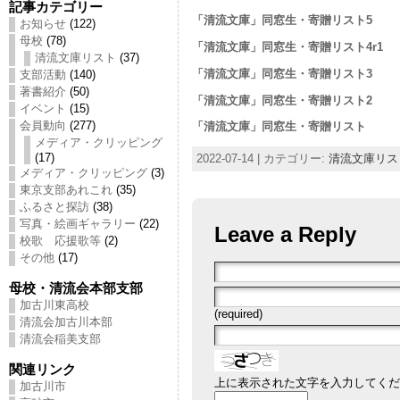
記事カテゴリー
「清流文庫」同窓生・寄贈リスト5
お知らせ
(122)
母校
(78)
「清流文庫」同窓生・寄贈リスト4r1
清流文庫リスト
(37)
「清流文庫」同窓生・寄贈リスト3
支部活動
(140)
著書紹介
(50)
「清流文庫」同窓生・寄贈リスト2
イベント
(15)
会員動向
(277)
「清流文庫」同窓生・寄贈リスト
メディア・クリッピング
(17)
2022-07-14 | カテゴリー:
清流文庫リス
メディア・クリッピング
(3)
東京支部あれこれ
(35)
ふるさと探訪
(38)
写真・絵画ギャラリー
(22)
Leave a Reply
校歌 応援歌等
(2)
その他
(17)
母校・清流会本部支部
加古川東高校
(required)
清流会加古川本部
清流会稲美支部
関連リンク
上に表示された文字を入力してくだ
加古川市