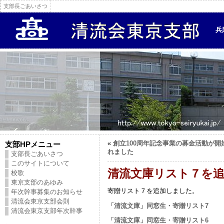
支部長ごあいさつ
兵
«
創立100周年記念事業の募金活動が開
支部HPメニュー
れました
支部長ごあいさつ
このサイトについて
清流文庫リスト７を
校歌
東京支部のあゆみ
寄贈リスト７を追加しました。
年次幹事募集のお知らせ
清流会東京支部会則
「清流文庫」同窓生・寄贈リスト7
清流会東京支部年次幹事
「清流文庫」同窓生・寄贈リスト6