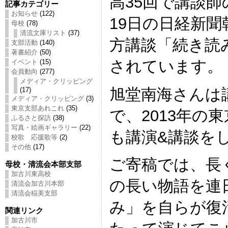
高35回で講談師
記事カテゴリー
お知らせ
(122)
19日の日経新聞
母校
(78)
清流文庫リスト
(37)
方講談「続き読
支部活動
(140)
著書紹介
(50)
されています。
イベント
(15)
会員動向
(277)
メディア・クリッピング
旭堂南海さんは
(17)
メディア・クリッピング
(3)
東京支部あれこれ
(35)
で、2013年の
ふるさと探訪
(38)
写真・絵画ギャラリー
(22)
も講演&講談を
校歌 応援歌等
(2)
その他
(17)
ご寄稿では、長
母校・清流会本部支部
加古川東高校
の長い物語を連
清流会加古川本部
清流会稲美支部
み」を自らが復
関連リンク
加古川市