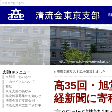
支部長ごあいさつ
兵
«
清流文庫リスト11を追加しました
支部HPメニュー
支部長ごあいさつ
高35回・
このサイトについて
校歌
東京支部のあゆみ
経新聞に寄
年次幹事募集のお知らせ
清流会東京支部会則
清流会東京支部年次幹事