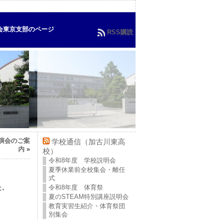
会東京支部のページ
RSS購読
講演会のご案
学校通信（加古川東高
内
»
校）
令和8年度 学校説明会
夏季休業前全校集会・離任
式
た。
令和8年度 体育祭
夏のSTEAM特別講座説明会
教育実習生紹介・体育祭団
別集会