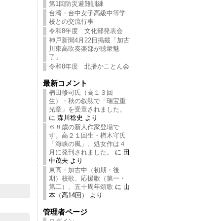
第1回防災避難訓練
台湾・台中女子高級中等学
校との交流行事
令和8年度 文化部発表会
神戸新聞4月22日掲載「加古
川東高吹奏楽部が聴衆魅
了」
令和8年度 北播かことん会
最新コメント
楠田修司氏（高１３回
生）・秋の叙勲で「瑞宝重
光章」を受章されました。
に 森川稔史 より
６８歳の新人作家登場で
す。高２１回生・楢木守氏
「海峡の風」、処女作は４
月に発刊されました。
に 田
中茂夫 より
東高・加古中（初期・後
期）校歌、応援歌（第一・
第二）、五十周年頌歌
に 山
本（高14回） より
管理者ページ