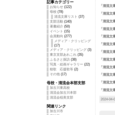
記事カテゴリー
「清流文
お知らせ
(122)
母校
(78)
「清流文
清流文庫リスト
(37)
「清流文
支部活動
(140)
著書紹介
(50)
「清流文
イベント
(15)
会員動向
(277)
「清流文
メディア・クリッピング
「清流文
(17)
メディア・クリッピング
(3)
「清流文
東京支部あれこれ
(35)
「清流文
ふるさと探訪
(38)
写真・絵画ギャラリー
(22)
「清流文庫
校歌 応援歌等
(2)
その他
(17)
「清流文
「清流文
母校・清流会本部支部
加古川東高校
「清流文
清流会加古川本部
清流会稲美支部
2024-04
関連リンク
加古川市