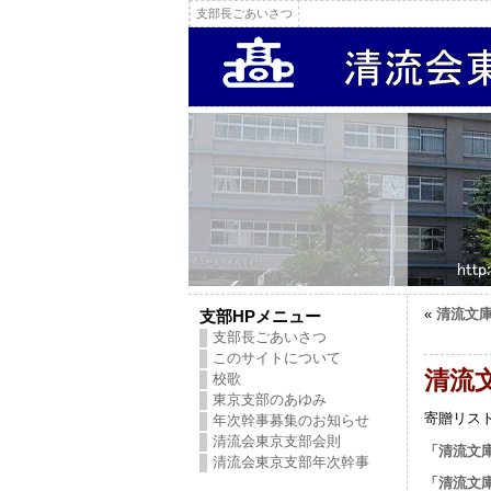
支部長ごあいさつ
«
清流文
支部HPメニュー
支部長ごあいさつ
このサイトについて
清流
校歌
東京支部のあゆみ
寄贈リス
年次幹事募集のお知らせ
清流会東京支部会則
「清流文
清流会東京支部年次幹事
「清流文