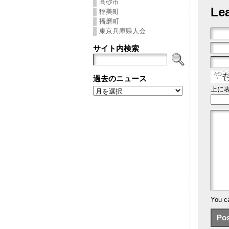
高砂市
Le
稲美町
播磨町
東京兵庫県人会
サイト内検索
過去のニュース
上に
You c