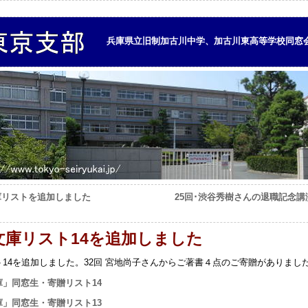
兵庫県立旧制加古川中学、加古川東高等学校同窓
庫リストを追加しました
25回･渋谷秀樹さんの退職記念
文庫リスト14を追加しました
ト14を追加しました。32回 宮地尚子さんからご著書４点のご寄贈がありまし
庫」同窓生・寄贈リスト14
庫」同窓生・寄贈リスト13