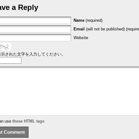
ave a Reply
Name
(required)
Email
(will not be published) (requir
Website
表示された文字を入力してください。
an use
these HTML tags